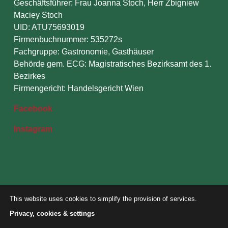
Geschäftsführer: Frau Joanna Stoch, Herr Zbigniew
Maciey Stoch
UID: ATU75693019
Firmenbuchnummer: 535272s
Fachgruppe: Gastronomie, Gasthäuser
Behörde gem. ECG: Magistratisches Bezirksamt des 1.
Bezirkes
Firmengericht: Handelsgericht Wien
Facebook
Instagram
Datenschutz & Haftungsausschluß
This website uses cookies to simplify the provision of services.
Webdesign by
Heureka GmbH
Privacy, cookies & settings